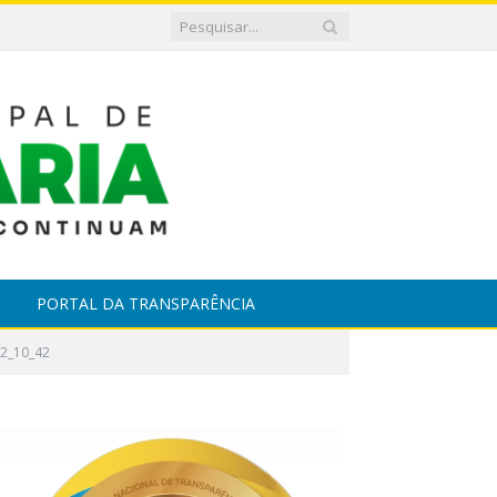
PORTAL DA TRANSPARÊNCIA
02_10_42
7_01_02_10_42