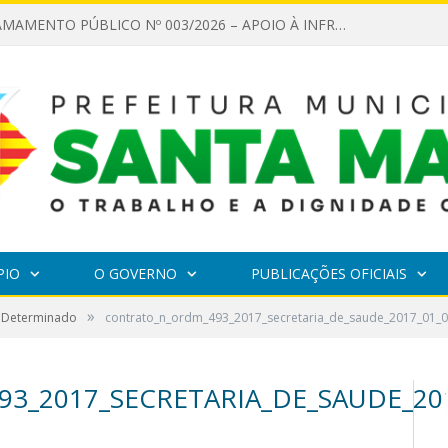
EDITAL DE CHAMAMENTO PÚBLICO Nº 003/2026 – APOIO À INFRAESTRUTURA CULTURAL
PIO
O GOVERNO
PUBLICAÇÕES OFICIAIS
»
 Determinado
contrato_n_ordm_493_2017_secretaria_de_saude_2017_01_
_2017_SECRETARIA_DE_SAUDE_201