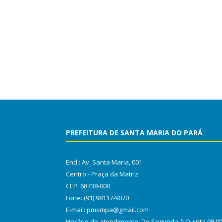
PREFEITURA DE SANTA MARIA DO PARÁ
End.: Av. Santa Maria, 001
Centro - Praça da Matriz
CEP: 68738-000
Fone: (91) 98117-9070
E-mail: pmsmpa@gmail.com
Horário de atendimento: De Segunda à Quinta 08:0