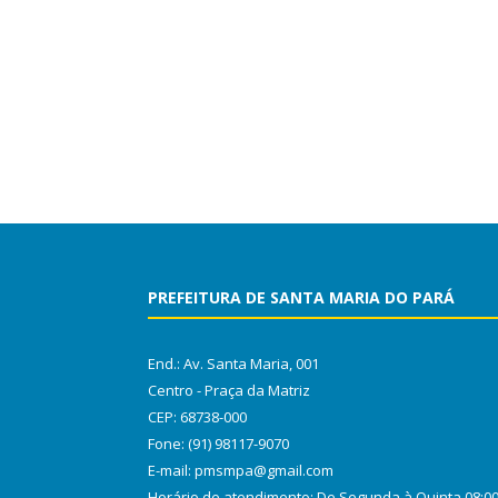
PREFEITURA DE SANTA MARIA DO PARÁ
End.: Av. Santa Maria, 001
Centro - Praça da Matriz
CEP: 68738-000
Fone: (91) 98117-9070
E-mail: pmsmpa@gmail.com
Horário de atendimento: De Segunda à Quinta 08:0