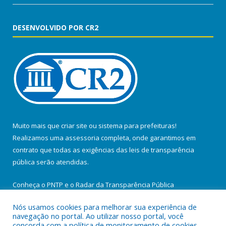
DESENVOLVIDO POR CR2
Muito mais que
criar site
ou
sistema para prefeituras
!
Realizamos uma
assessoria
completa, onde garantimos em
contrato que todas as exigências das
leis de transparência
pública
serão atendidas.
Conheça o
PNTP
e o
Radar da Transparência Pública
Nós usamos cookies para melhorar sua experiência de
navegação no portal. Ao utilizar nosso portal, você
concorda com a política de monitoramento de cookies.