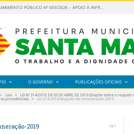
EDITAL DE CHAMAMENTO PÚBLICO Nº 003/2026 – APOIO À INFRAESTRUTURA CULTURAL
PIO
O GOVERNO
PUBLICAÇÕES OFICIAIS
»
»
Leis
LEI Nº 314/2019, DE 03 DE ABRIL DE 2019 (Dispõe sobre o reajust
»
ras providências)
Lei-314-2019-Reajuste-da-remuneração-2019
uneração-2019
0