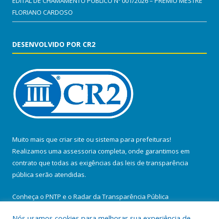
EDITAL DE CHAMAMENTO PÚBLICO Nº 001/2026 – PRÊMIO MESTRE
FLORIANO CARDOSO
DESENVOLVIDO POR CR2
Muito mais que
criar site
ou
sistema para prefeituras
!
Realizamos uma
assessoria
completa, onde garantimos em
contrato que todas as exigências das
leis de transparência
pública
serão atendidas.
Conheça o
PNTP
e o
Radar da Transparência Pública
Nós usamos cookies para melhorar sua experiência de