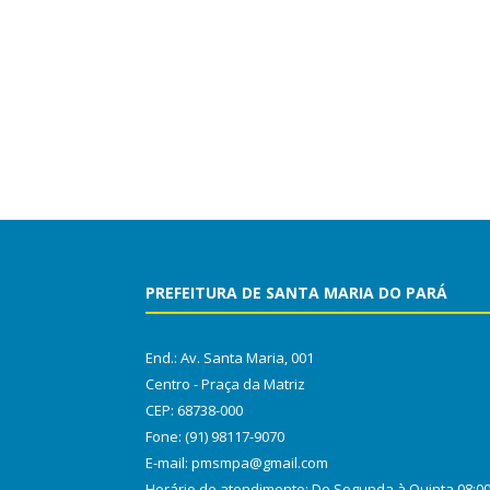
PREFEITURA DE SANTA MARIA DO PARÁ
End.: Av. Santa Maria, 001
Centro - Praça da Matriz
CEP: 68738-000
Fone: (91) 98117-9070
E-mail: pmsmpa@gmail.com
Horário de atendimento: De Segunda à Quinta 08:0