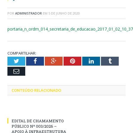
POR
ADMINISTRADOR
EM
5 DE JUNHO DE 2020
portaria_n_ordm_014_secretaria_de_educacao_2017_01_02_10_37
COMPARTILHAR:
Twitter
Facebook
Google+
Pinterest
LinkedIn
Tumblr
Email
CONTEÚDO RELACIONADO
EDITAL DE CHAMAMENTO
PÚBLICO Nº 003/2026 –
APOIO À INFRAESTRUTURA