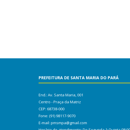
PREFEITURA DE SANTA MARIA DO PARÁ
End.: Av. Santa Maria, 001
Centro - Praça da Matriz
CEP: 68738-000
Fone: (91) 98117-9070
E-mail: pmsmpa@gmail.com
Horário de atendimento: De Segunda à Quinta 08:0