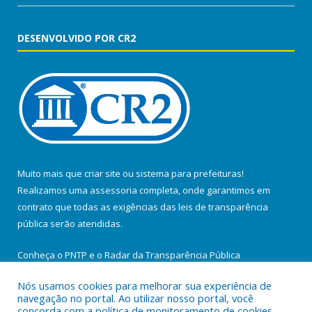
DESENVOLVIDO POR CR2
Muito mais que
criar site
ou
sistema para prefeituras
!
Realizamos uma
assessoria
completa, onde garantimos em
contrato que todas as exigências das
leis de transparência
pública
serão atendidas.
Conheça o
PNTP
e o
Radar da Transparência Pública
Nós usamos cookies para melhorar sua experiência de
navegação no portal. Ao utilizar nosso portal, você
concorda com a política de monitoramento de cookies.