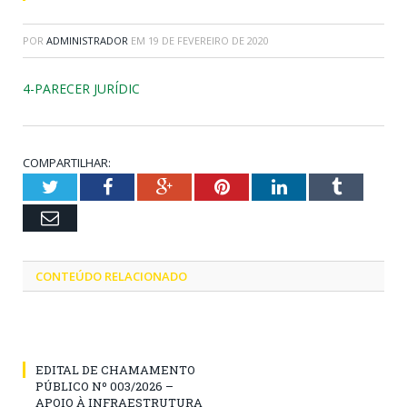
POR
ADMINISTRADOR
EM
19 DE FEVEREIRO DE 2020
4-PARECER JURÍDIC
COMPARTILHAR:
Twitter
Facebook
Google+
Pinterest
LinkedIn
Tumblr
Email
CONTEÚDO RELACIONADO
EDITAL DE CHAMAMENTO
PÚBLICO Nº 003/2026 –
APOIO À INFRAESTRUTURA