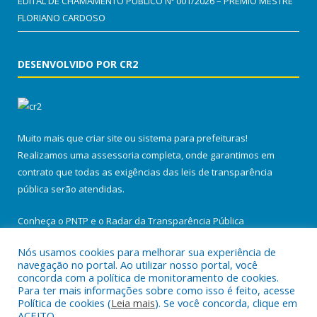
EDITAL DE CHAMAMENTO PÚBLICO Nº 001/2026 – PRÊMIO MESTRE
FLORIANO CARDOSO
DESENVOLVIDO POR CR2
Muito mais que
criar site
ou
sistema para prefeituras
!
Realizamos uma
assessoria
completa, onde garantimos em
contrato que todas as exigências das
leis de transparência
pública
serão atendidas.
Conheça o
PNTP
e o
Radar da Transparência Pública
Nós usamos cookies para melhorar sua experiência de
navegação no portal. Ao utilizar nosso portal, você
concorda com a política de monitoramento de cookies.
Para ter mais informações sobre como isso é feito, acesse
Todos os direitos reservados a Prefeitura Municipal de Santa
Política de cookies (
Leia mais
). Se você concorda, clique em
Maria do Pará.
ACEITO.