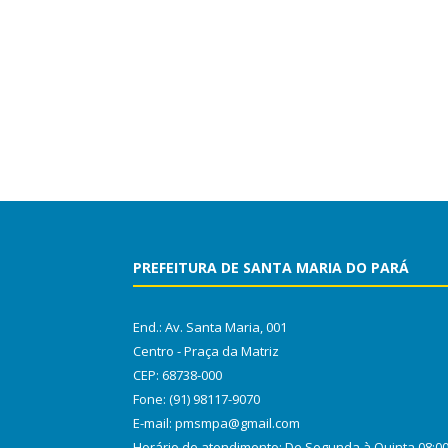
PREFEITURA DE SANTA MARIA DO PARÁ
End.: Av. Santa Maria, 001
Centro - Praça da Matriz
CEP: 68738-000
Fone: (91) 98117-9070
E-mail: pmsmpa@gmail.com
Horário de atendimento: De Segunda à Quinta 08:0