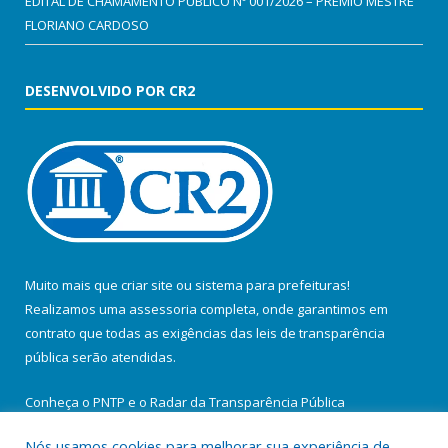
EDITAL DE CHAMAMENTO PÚBLICO Nº 001/2026 – PRÊMIO MESTRE
FLORIANO CARDOSO
DESENVOLVIDO POR CR2
Muito mais que
criar site
ou
sistema para prefeituras
!
Realizamos uma
assessoria
completa, onde garantimos em
contrato que todas as exigências das
leis de transparência
pública
serão atendidas.
Conheça o
PNTP
e o
Radar da Transparência Pública
Nós usamos cookies para melhorar sua experiência de