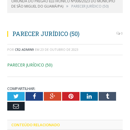
ORIUNDA DO PREGÃO ELETRÔNICO Nº006/2023 DO MUNICÍPIO
»
DE SÃO MIGUEL DO GUAMÁ/PA)
PARECER JURÍDICO (50)
PARECER JURÍDICO (50)
0
POR
CR2-ADMIN9
EM
23 DE OUTUBRO DE 2023
PARECER JURÍDICO (50)
COMPARTILHAR:
Twitter
Facebook
Google+
Pinterest
LinkedIn
Tumblr
Email
CONTEÚDO RELACIONADO