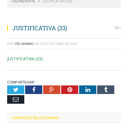
»
TAILÂNDIA/PA)
JUSTIFICATIVA (33)
JUSTIFICATIVA (33)
0
POR
CR2-ADMIN2
EM
13 DE OUTUBRO DE 2023
JUSTIFICATIVA (33)
COMPARTILHAR:
Twitter
Facebook
Google+
Pinterest
LinkedIn
Tumblr
Email
CONTEÚDO RELACIONADO