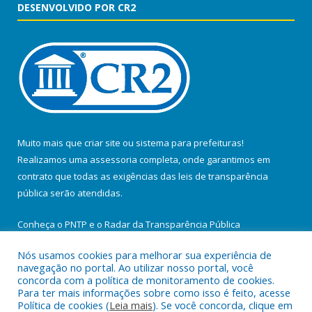
DESENVOLVIDO POR CR2
Muito mais que
criar site
ou
sistema para prefeituras
!
Realizamos uma
assessoria
completa, onde garantimos em
contrato que todas as exigências das
leis de transparência
pública
serão atendidas.
Conheça o
PNTP
e o
Radar da Transparência Pública
Nós usamos cookies para melhorar sua experiência de
navegação no portal. Ao utilizar nosso portal, você
concorda com a política de monitoramento de cookies.
Para ter mais informações sobre como isso é feito, acesse
Todos os direitos reservados a Prefeitura Municipal de Santa
Política de cookies (
Leia mais
). Se você concorda, clique em
Maria do Pará.