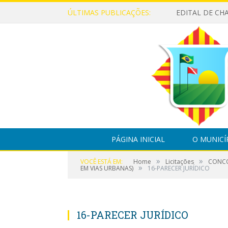
ÚLTIMAS PUBLICAÇÕES:
PÁGINA INICIAL
O MUNICÍ
»
»
VOCÊ ESTÁ EM:
Home
Licitações
CONCO
»
EM VIAS URBANAS)
16-PARECER JURÍDICO
16-PARECER JURÍDICO