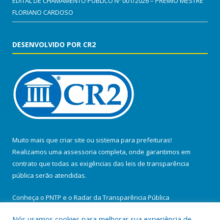
EDITAL DE CHAMAMENTO PÚBLICO Nº 001/2026 – PRÊMIO MESTRE
FLORIANO CARDOSO
DESENVOLVIDO POR CR2
Muito mais que
criar site
ou
sistema para prefeituras
!
Realizamos uma
assessoria
completa, onde garantimos em
contrato que todas as exigências das
leis de transparência
pública
serão atendidas.
Conheça o
PNTP
e o
Radar da Transparência Pública
Nós usamos cookies para melhorar sua experiência de