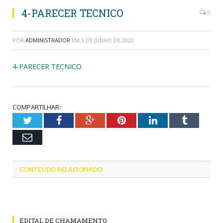
4-PARECER TECNICO
0
POR
ADMINISTRADOR
EM
3 DE JUNHO DE 2020
4-PARECER TECNICO
COMPARTILHAR:
Twitter
Facebook
Google+
Pinterest
LinkedIn
Tumblr
Email
CONTEÚDO RELACIONADO
EDITAL DE CHAMAMENTO