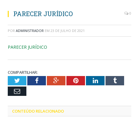
PARECER JURÍDICO
0
POR
ADMINISTRADOR
EM
23 DE JULHO DE 2021
PARECER JURÍDICO
COMPARTILHAR:
Twitter
Facebook
Google+
Pinterest
LinkedIn
Tumblr
Email
CONTEÚDO RELACIONADO