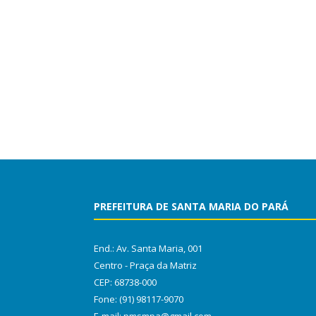
PREFEITURA DE SANTA MARIA DO PARÁ
End.: Av. Santa Maria, 001
Centro - Praça da Matriz
CEP: 68738-000
Fone: (91) 98117-9070