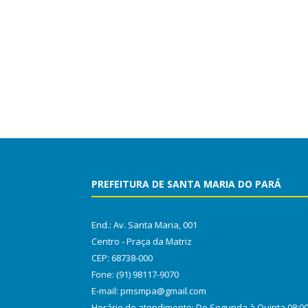
PREFEITURA DE SANTA MARIA DO PARÁ
End.: Av. Santa Maria, 001
Centro - Praça da Matriz
CEP: 68738-000
Fone: (91) 98117-9070
E-mail: pmsmpa@gmail.com
Horário de atendimento: De Segunda à Quinta 08:0