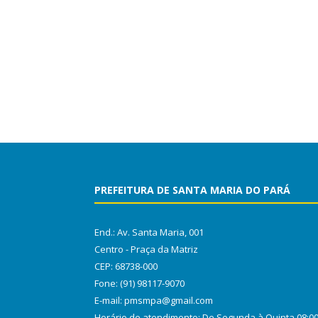
PREFEITURA DE SANTA MARIA DO PARÁ
End.: Av. Santa Maria, 001
Centro - Praça da Matriz
CEP: 68738-000
Fone: (91) 98117-9070
E-mail: pmsmpa@gmail.com
Horário de atendimento: De Segunda à Quinta 08:0