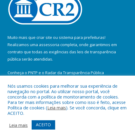
Muito mais que
criar site
ou
sistema para prefeituras
!
Realizamos uma
assessoria
completa, onde garantimos em
contrato que todas as exigências das
leis de transparência
pública
serão atendidas.
Conheça o
PNTP
e o
Radar da Transparência Pública
Nós usamos cookies para melhorar sua experiência de
navegação no portal. Ao utilizar nosso portal, você
concorda com a política de monitoramento de cookies.
Para ter mais informações sobre como isso é feito, acesse
Todos os direitos reservados a Prefeitura Municipal de Santa
Política de cookies (
Leia mais
). Se você concorda, clique em
Maria do Pará.
ACEITO.
Mapa do Site
Acessar Área Administrativa
ACEITO
Leia mais
Acessar Webmail