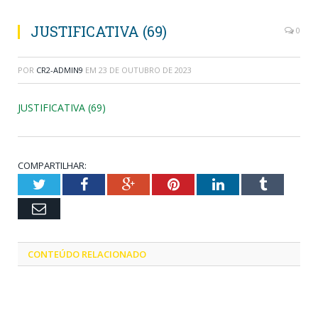
JUSTIFICATIVA (69)
0
POR
CR2-ADMIN9
EM
23 DE OUTUBRO DE 2023
JUSTIFICATIVA (69)
COMPARTILHAR:
Twitter
Facebook
Google+
Pinterest
LinkedIn
Tumblr
Email
CONTEÚDO RELACIONADO