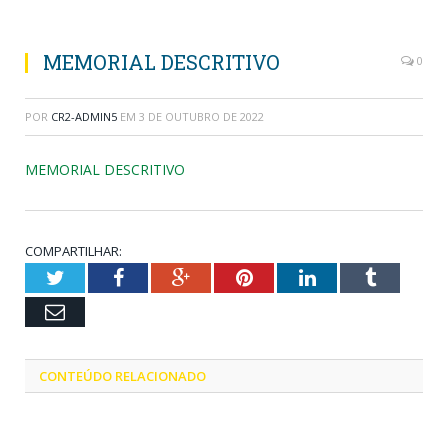
MEMORIAL DESCRITIVO
0
POR
CR2-ADMIN5
EM
3 DE OUTUBRO DE 2022
MEMORIAL DESCRITIVO
COMPARTILHAR:
Twitter
Facebook
Google+
Pinterest
LinkedIn
Tumblr
Email
CONTEÚDO RELACIONADO