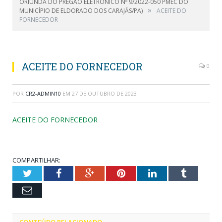
ORIUNDA DO PREGÃO ELETRÔNICO Nº 9/2022-050 PMEC DO
»
MUNICÍPIO DE ELDORADO DOS CARAJÁS/PA)
ACEITE DO
FORNECEDOR
ACEITE DO FORNECEDOR
0
POR
CR2-ADMIN10
EM
27 DE OUTUBRO DE 2023
ACEITE DO FORNECEDOR
COMPARTILHAR:
Twitter
Facebook
Google+
Pinterest
LinkedIn
Tumblr
Email