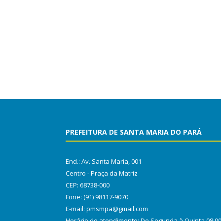
PREFEITURA DE SANTA MARIA DO PARÁ
End.: Av. Santa Maria, 001
Centro - Praça da Matriz
CEP: 68738-000
Fone: (91) 98117-9070
E-mail: pmsmpa@gmail.com
Horário de atendimento: De Segunda à Quinta 08:0