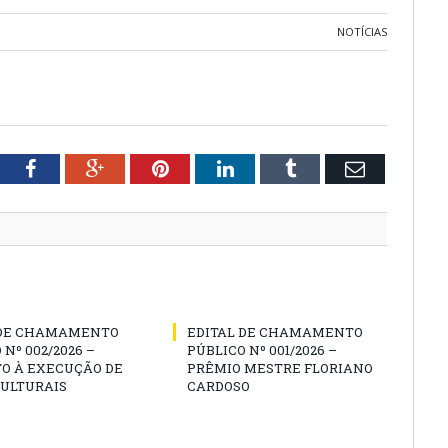
NOTÍCIAS
tter
Facebook
Google+
Pinterest
LinkedIn
Tumblr
Email
 DE CHAMAMENTO
EDITAL DE CHAMAMENTO
 Nº 002/2026 –
PÚBLICO Nº 001/2026 –
O À EXECUÇÃO DE
PRÊMIO MESTRE FLORIANO
CULTURAIS
CARDOSO