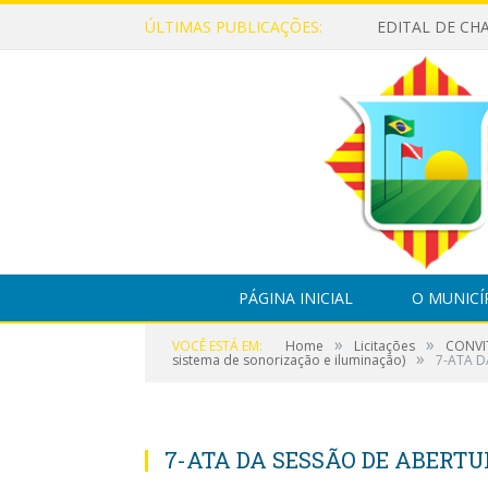
ÚLTIMAS PUBLICAÇÕES:
PÁGINA INICIAL
O MUNICÍ
»
»
VOCÊ ESTÁ EM:
Home
Licitações
CONVIT
»
sistema de sonorização e iluminação)
7-ATA D
7-ATA DA SESSÃO DE ABERTU