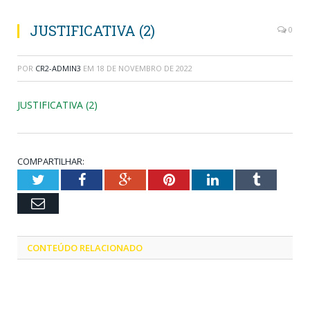
JUSTIFICATIVA (2)
0
POR
CR2-ADMIN3
EM
18 DE NOVEMBRO DE 2022
JUSTIFICATIVA (2)
COMPARTILHAR:
Twitter
Facebook
Google+
Pinterest
LinkedIn
Tumblr
Email
CONTEÚDO RELACIONADO