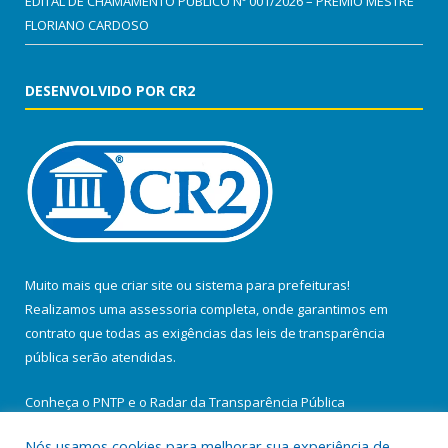
EDITAL DE CHAMAMENTO PÚBLICO Nº 001/2026 – PRÊMIO MESTRE
FLORIANO CARDOSO
DESENVOLVIDO POR CR2
Muito mais que
criar site
ou
sistema para prefeituras
!
Realizamos uma
assessoria
completa, onde garantimos em
contrato que todas as exigências das
leis de transparência
pública
serão atendidas.
Conheça o
PNTP
e o
Radar da Transparência Pública
Nós usamos cookies para melhorar sua experiência de