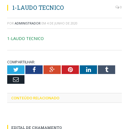
1-LAUDO TECNICO
0
POR
ADMINISTRADOR
EM
4 DE JUNHO DE 2020
1-LAUDO TECNICO
COMPARTILHAR:
Twitter
Facebook
Google+
Pinterest
LinkedIn
Tumblr
Email
CONTEÚDO RELACIONADO
EDITAL DE CHAMAMENTO