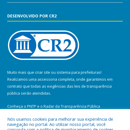
DESENVOLVIDO POR CR2
Muito mais que
criar site
ou
sistema para prefeituras
!
Realizamos uma
assessoria
completa, onde garantimos em
contrato que todas as exigências das
leis de transparência
pública
serão atendidas.
Conheça o
PNTP
e o
Radar da Transparência Pública
Nós usamos cookies para melhorar sua experiência de
navegação no portal. Ao utilizar nosso portal, você
concorda com a política de monitoramento de cookies.