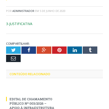
POR
ADMINISTRADOR
EM
5 DE JUNHO DE 2020
3-JUSTIFICATIVA
COMPARTILHAR:
Twitter
Facebook
Google+
Pinterest
LinkedIn
Tumblr
Email
CONTEÚDO RELACIONADO
EDITAL DE CHAMAMENTO
PÚBLICO Nº 003/2026 –
APOIO À INFRAESTRUTURA