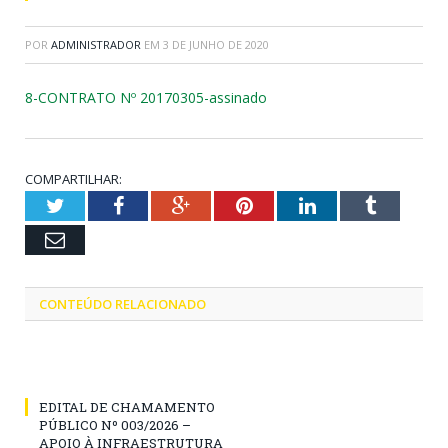
POR
ADMINISTRADOR
EM
3 DE JUNHO DE 2020
8-CONTRATO Nº 20170305-assinado
COMPARTILHAR:
Twitter
Facebook
Google+
Pinterest
LinkedIn
Tumblr
Email
CONTEÚDO RELACIONADO
EDITAL DE CHAMAMENTO
PÚBLICO Nº 003/2026 –
APOIO À INFRAESTRUTURA