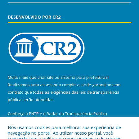
DESENVOLVIDO POR CR2
Muito mais que
criar site
ou
sistema para prefeituras
!
Realizamos uma
assessoria
completa, onde garantimos em
contrato que todas as exigências das
leis de transparência
pública
serão atendidas.
Conheça o
PNTP
e o
Radar da Transparência Pública
Nós usamos cookies para melhorar sua experiência de
navegação no portal. Ao utilizar nosso portal, você
concorda com a política de monitoramento de cookies.