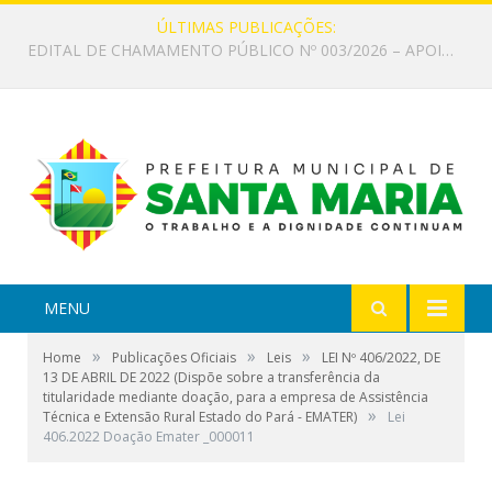
ÚLTIMAS PUBLICAÇÕES:
EDITAL DE CHAMAMENTO PÚBLICO Nº 002/2026 – FOMENTO À EXECUÇÃO DE AÇÕES CULTURAIS
MENU
»
»
»
Home
Publicações Oficiais
Leis
LEI Nº 406/2022, DE
13 DE ABRIL DE 2022 (Dispõe sobre a transferência da
titularidade mediante doação, para a empresa de Assistência
»
Técnica e Extensão Rural Estado do Pará - EMATER)
Lei
406.2022 Doação Emater _000011