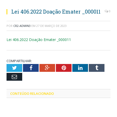
Lei 406.2022 Doação Emater _000011
0
POR
CR2-ADMIN3
EM
27 DE MARÇO DE 2023
Lei 406.2022 Doação Emater _000011
COMPARTILHAR:
Twitter
Facebook
Google+
Pinterest
LinkedIn
Tumblr
Email
CONTEÚDO RELACIONADO