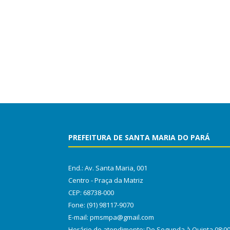
PREFEITURA DE SANTA MARIA DO PARÁ
End.: Av. Santa Maria, 001
Centro - Praça da Matriz
CEP: 68738-000
Fone: (91) 98117-9070
E-mail: pmsmpa@gmail.com
Horário de atendimento: De Segunda à Quinta 08:0