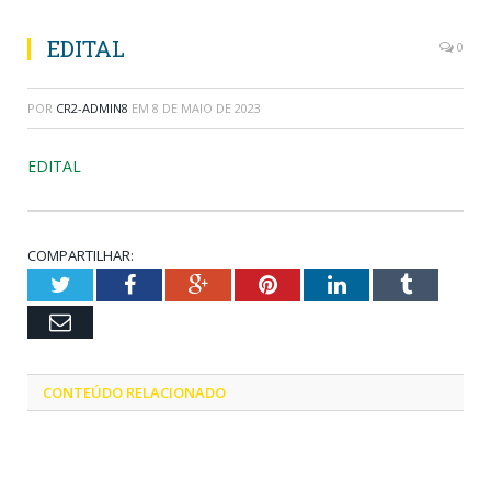
EDITAL
0
POR
CR2-ADMIN8
EM
8 DE MAIO DE 2023
EDITAL
COMPARTILHAR:
Twitter
Facebook
Google+
Pinterest
LinkedIn
Tumblr
Email
CONTEÚDO RELACIONADO