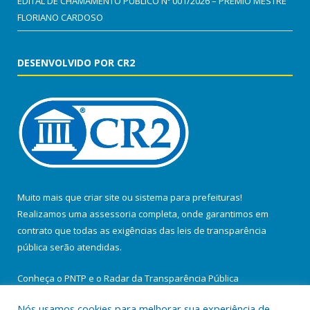
EDITAL DE CHAMAMENTO PÚBLICO Nº 001/2026 – PRÊMIO MESTRE
FLORIANO CARDOSO
DESENVOLVIDO POR CR2
Muito mais que
criar site
ou
sistema para prefeituras
!
Realizamos uma
assessoria
completa, onde garantimos em
contrato que todas as exigências das
leis de transparência
pública
serão atendidas.
Conheça o
PNTP
e o
Radar da Transparência Pública
Nós usamos cookies para melhorar sua experiência de