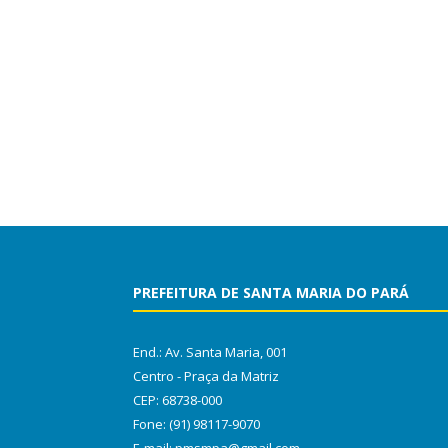
PREFEITURA DE SANTA MARIA DO PARÁ
End.: Av. Santa Maria, 001
Centro - Praça da Matriz
CEP: 68738-000
Fone: (91) 98117-9070