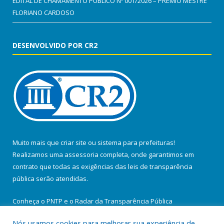
EDITAL DE CHAMAMENTO PÚBLICO Nº 001/2026 – PRÊMIO MESTRE
FLORIANO CARDOSO
DESENVOLVIDO POR CR2
Muito mais que
criar site
ou
sistema para prefeituras
!
Realizamos uma
assessoria
completa, onde garantimos em
contrato que todas as exigências das
leis de transparência
pública
serão atendidas.
Conheça o
PNTP
e o
Radar da Transparência Pública
Nós usamos cookies para melhorar sua experiência de