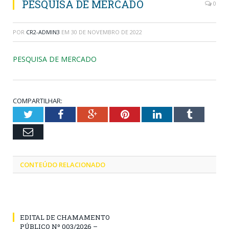
PESQUISA DE MERCADO
0
POR
CR2-ADMIN3
EM
30 DE NOVEMBRO DE 2022
PESQUISA DE MERCADO
COMPARTILHAR:
Twitter
Facebook
Google+
Pinterest
LinkedIn
Tumblr
Email
CONTEÚDO RELACIONADO
EDITAL DE CHAMAMENTO
PÚBLICO Nº 003/2026 –