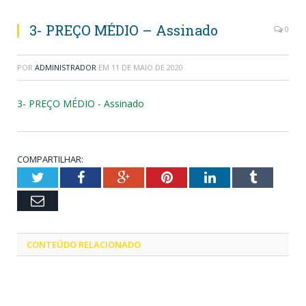
3- PREÇO MÉDIO – Assinado
0
POR
ADMINISTRADOR
EM
11 DE MAIO DE 2020
3- PREÇO MÉDIO - Assinado
COMPARTILHAR:
Twitter
Facebook
Google+
Pinterest
LinkedIn
Tumblr
Email
CONTEÚDO RELACIONADO