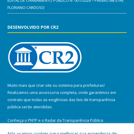
EDITAL DE CHAMAMENTO PÚBLICO Nº 001/2026 – PRÊMIO MESTRE
FLORIANO CARDOSO
DESENVOLVIDO POR CR2
Muito mais que
criar site
ou
sistema para prefeituras
!
Realizamos uma
assessoria
completa, onde garantimos em
contrato que todas as exigências das
leis de transparência
pública
serão atendidas.
Conheça o
PNTP
e o
Radar da Transparência Pública
Nós usamos cookies para melhorar sua experiência de