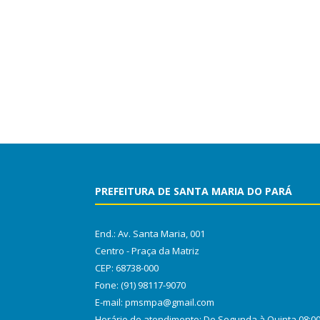
PREFEITURA DE SANTA MARIA DO PARÁ
End.: Av. Santa Maria, 001
Centro - Praça da Matriz
CEP: 68738-000
Fone: (91) 98117-9070
E-mail: pmsmpa@gmail.com
Horário de atendimento: De Segunda à Quinta 08:0