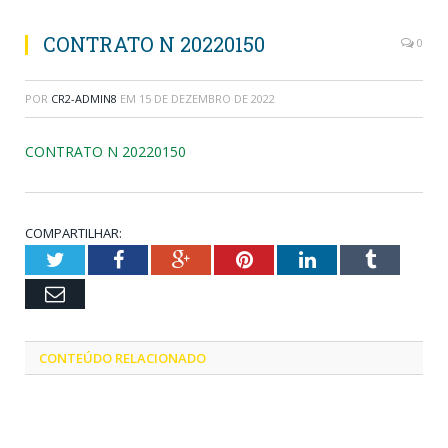
CONTRATO N 20220150
0
POR
CR2-ADMIN8
EM
15 DE DEZEMBRO DE 2022
CONTRATO N 20220150
COMPARTILHAR:
Twitter
Facebook
Google+
Pinterest
LinkedIn
Tumblr
Email
CONTEÚDO RELACIONADO