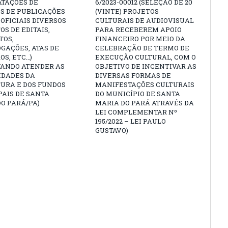
ATAÇÕES DE
6/2023-00012 (SELEÇÃO DE 20
S DE PUBLICAÇÕES
(VINTE) PROJETOS
 OFICIAIS DIVERSOS
CULTURAIS DE AUDIOVISUAL
OS DE EDITAIS,
PARA RECEBEREM APOIO
TOS,
FINANCEIRO POR MEIO DA
GAÇÕES, ATAS DE
CELEBRAÇÃO DE TERMO DE
OS, ETC…)
EXECUÇÃO CULTURAL, COM O
VANDO ATENDER AS
OBJETIVO DE INCENTIVAR AS
IDADES DA
DIVERSAS FORMAS DE
URA E DOS FUNDOS
MANIFESTAÇÕES CULTURAIS
AIS DE SANTA
DO MUNICÍPIO DE SANTA
O PARÁ/PA)
MARIA DO PARÁ ATRAVÉS DA
LEI COMPLEMENTAR Nº
195/2022 – LEI PAULO
GUSTAVO)