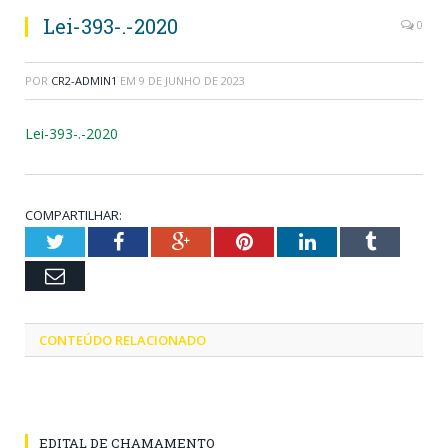
Lei-393-.-2020
0
POR
CR2-ADMIN1
EM
9 DE JUNHO DE 2023
Lei-393-.-2020
COMPARTILHAR:
Twitter
Facebook
Google+
Pinterest
LinkedIn
Tumblr
Email
CONTEÚDO RELACIONADO
EDITAL DE CHAMAMENTO