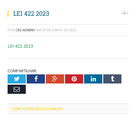
LEI 422 2023
0
POR
CR2-ADMIN1
EM
29 DE JUNHO DE 2023
LEI 422 2023
COMPARTILHAR:
Twitter
Facebook
Google+
Pinterest
LinkedIn
Tumblr
Email
CONTEÚDO RELACIONADO