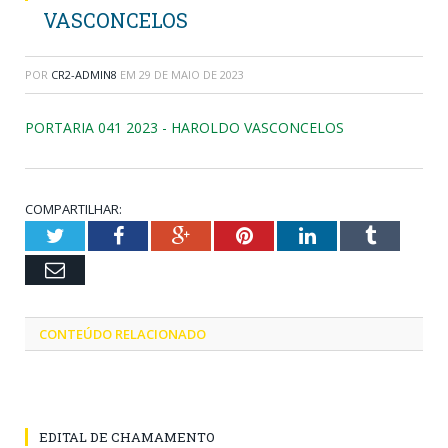
VASCONCELOS
POR
CR2-ADMIN8
EM
29 DE MAIO DE 2023
PORTARIA 041 2023 - HAROLDO VASCONCELOS
COMPARTILHAR:
Twitter
Facebook
Google+
Pinterest
LinkedIn
Tumblr
Email
CONTEÚDO RELACIONADO
EDITAL DE CHAMAMENTO