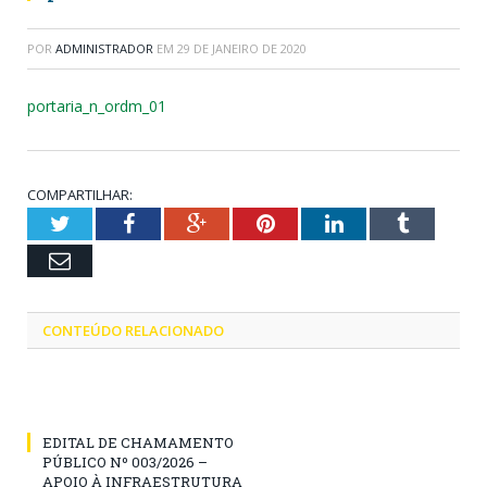
POR
ADMINISTRADOR
EM
29 DE JANEIRO DE 2020
portaria_n_ordm_01
COMPARTILHAR:
Twitter
Facebook
Google+
Pinterest
LinkedIn
Tumblr
Email
CONTEÚDO RELACIONADO
EDITAL DE CHAMAMENTO
PÚBLICO Nº 003/2026 –
APOIO À INFRAESTRUTURA