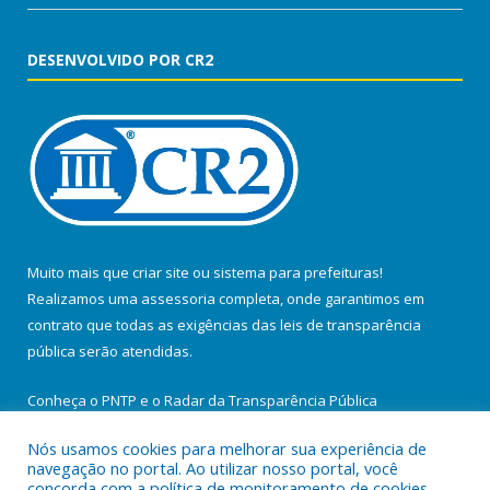
DESENVOLVIDO POR CR2
Muito mais que
criar site
ou
sistema para prefeituras
!
Realizamos uma
assessoria
completa, onde garantimos em
contrato que todas as exigências das
leis de transparência
pública
serão atendidas.
Conheça o
PNTP
e o
Radar da Transparência Pública
Nós usamos cookies para melhorar sua experiência de
navegação no portal. Ao utilizar nosso portal, você
concorda com a política de monitoramento de cookies.