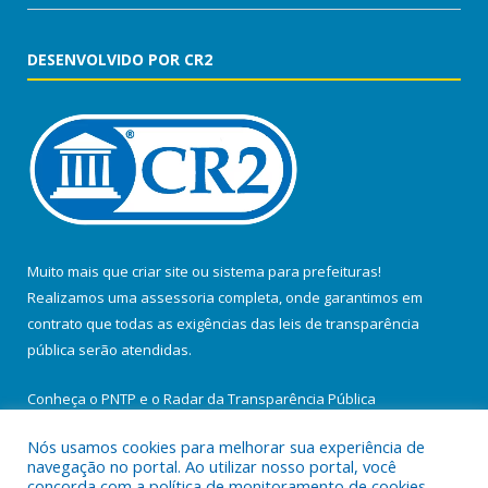
DESENVOLVIDO POR CR2
Muito mais que
criar site
ou
sistema para prefeituras
!
Realizamos uma
assessoria
completa, onde garantimos em
contrato que todas as exigências das
leis de transparência
pública
serão atendidas.
Conheça o
PNTP
e o
Radar da Transparência Pública
Nós usamos cookies para melhorar sua experiência de
navegação no portal. Ao utilizar nosso portal, você
concorda com a política de monitoramento de cookies.