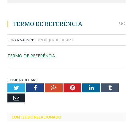
TERMO DE REFERÊNCIA
0
POR
CR2-ADMIN1
EM
9 DE JUNHO DE 2023
TERMO DE REFERÊNCIA
COMPARTILHAR:
Twitter
Facebook
Google+
Pinterest
LinkedIn
Tumblr
Email
CONTEÚDO RELACIONADO