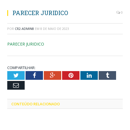
PARECER JURIDICO
0
POR
CR2-ADMIN8
EM
8 DE MAIO DE 2023
PARECER JURIDICO
COMPARTILHAR:
Twitter
Facebook
Google+
Pinterest
LinkedIn
Tumblr
Email
CONTEÚDO RELACIONADO